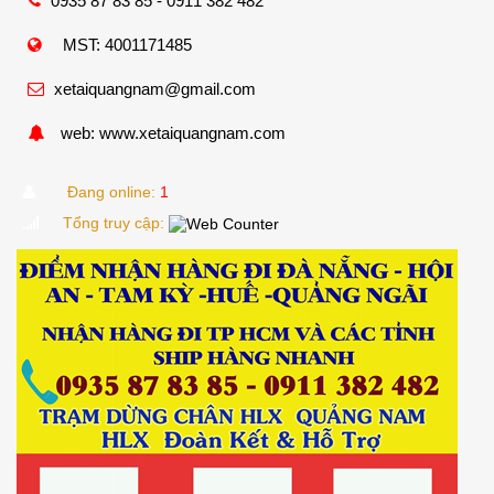
0935 87 83 85 - 0911 382 482
MST: 4001171485
xetaiquangnam@gmail.com
web: www.xetaiquangnam.com
Đang online:
1
Tổng truy cập: