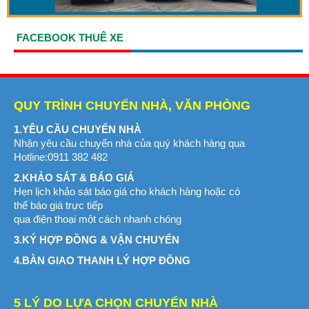
FACEBOOK THUÊ XE
QUY TRÌNH CHUYỂN NHÀ, VĂN PHÒNG
1.YÊU CẦU CHUYỂN NHÀ
Nhận yêu cầu chuyển nhà của quý khách hàng qua
Hotline:0911 382 482
2.KHẢO SÁT & BÁO GIÁ
Hẹn lịch khảo sát báo giá cho khách hàng hoặc có
thể báo giá trực tiếp
qua điện thoại một cách nhanh chóng
3.KÝ HỢP ĐỒNG & VẬN CHUYỂN
4.BÀN GIAO THANH LÝ HỢP ĐỒNG
5 LÝ DO LỰA CHỌN CHUYỂN NHÀ