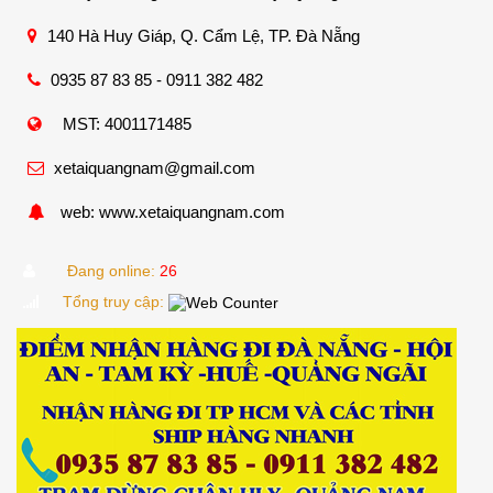
140 Hà Huy Giáp, Q. Cẩm Lệ, TP. Đà Nẵng
0935 87 83 85 - 0911 382 482
MST: 4001171485
xetaiquangnam@gmail.com
web: www.xetaiquangnam.com
Đang online:
26
Tổng truy cập: