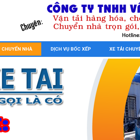
Ụ CHUYỂN NHÀ
DỊCH VỤ BỐC XẾP
XE TẢI CHUY