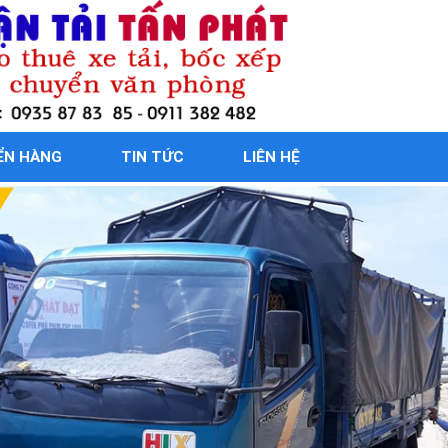
ỂN HÀNG
TIN TỨC
LIÊN HỆ