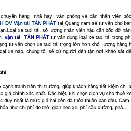
ồ chuyển hàng nhà hay văn phòng và cần nhân viên bố
H DV Vận tải TẤN PHÁT
tại Quảng nam sẻ tư vấn cho b
ạn.Loại xe taxi tải, số lượng nhân viên hậu cần bốc dỡ hà
h,
vận tải TẤN PHÁT
tư vấn đúng loại xe taxi tải trọng p
ạng tư vấn chọn xe taxi tải trọng lớn hơn khối lượng hàng 
oại xe nào, chúng tôi sẽ cử người đến tận nơi khảo sát đ
phí
ẻ cạnh tranh trên thị trường, giúp khách hàng tiết kiệm chi 
 giá chính xác nhất. Đặc biệt, khi chọn dịch vụ cho thuê xe 
ước duy nhất là mức giá hai bên đã thỏa thuận ban đầu. Cam
 hóa như chi phí do thời gian neo xe, phí cầu đường, phà…