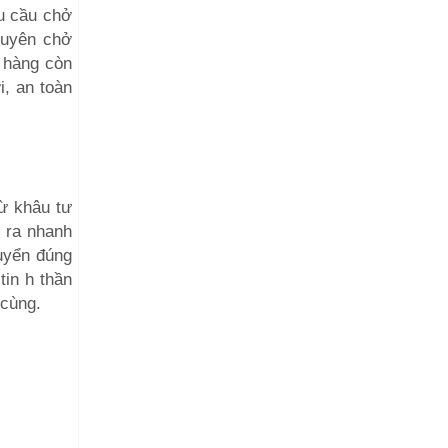
hu cầu chở
huyên chở
h hàng còn
i, an toàn
ừ khâu tư
 ra nhanh
huyển đúng
tin h thần
 cùng.