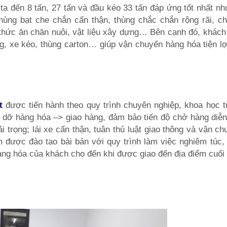
tạ đến 8 tấn, 27 tấn và đầu kéo 33 tấn đáp ứng tốt nhất n
hùng bạt che chắn cẩn thận, thùng chắc chắn rộng rãi, c
, thức ăn chăn nuôi, vật liệu xây dựng… Bên cạnh đó, khác
, xe kéo, thùng carton… giúp vận chuyển hàng hóa tiện lợ
t
được tiến hành theo quy trình chuyên nghiệp, khoa học t
 dỡ hàng hóa –> giao hàng, đảm bảo tiến độ chở hàng diễn
 trọng; lái xe cẩn thận, tuân thủ luật giao thông và vận c
 được đào tạo bài bản với quy trình làm việc nghiêm túc, 
àng hóa của khách cho đến khi được giao đến địa điểm cuối