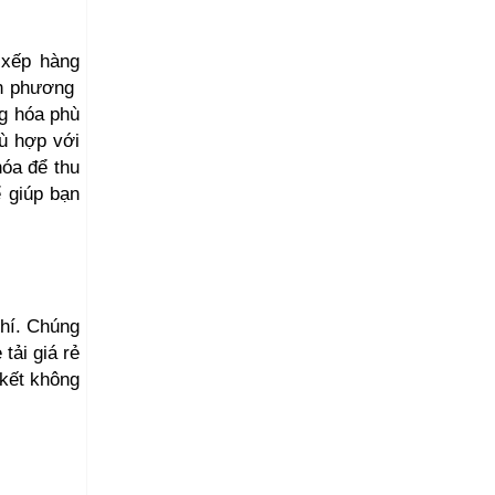
cxếp hàng
ạn phương
ng hóa phù
hù hợp với
hóa để thu
ể giúp bạn
phí. Chúng
tải giá rẻ
 kết không