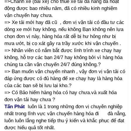
=>Chành xe (bãi xe) cho thuê xe tải đà nẵng đã hoạt
động được bao nhiêu năm, đã có nhiều kinh nghiệm
vận chuyển hay chưa.
=> Xe tải mới hay đã cũ , đơn vị vận tải có đầu tư các
dòng xe mới hay không, nếu không Bạn không nên lựa
chọn đơn vị này, hàng hóa rất dễ bị hư hỏng như bị
mưa ướt, bị cọ xát gây ra trầy xước khi vận chuyển .
=> Nhân viên có nắm bắt được lình trình xe chạy hay
không, hỗ trợ các bạn 24/7 hay không bởi vì hàng hóa
chúng ta cần vận chuyển 24/7 đúng không.?
=> Bạn muốn vận chuyển nhanh , vậy đơn vị vận tải có
đáp ứng được có đủ hàng để xe chạy hay là hàng hóa
của các bạn sẽ bị lưu lại kho.?
=> Có Bảo hiểm hàng hóa có hay chưa.và xuất hóa
đơn vận tải hay chưa ?
Tấn Phát
luôn là 1 trong những đơn vị chuyên nghiệp
nhất trong lĩnh vực vận chuyển hàng hóa đi đà nẵng,
luôn luôn lắng nghe tiếp thu ý kiến và khắc phục để đạt
được hiểu quả tốt nhất.