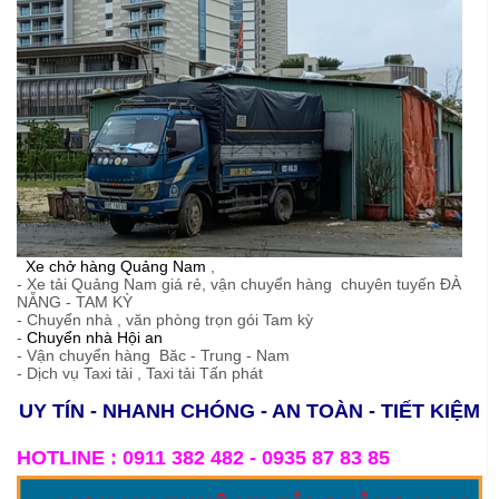
Xe chở hàng Quảng Nam
,
- Xe tải Quảng Nam giá rẻ, vận chuyển hàng chuyên tuyến ĐÀ
NẴNG - TAM KỲ
- Chuyển nhà , văn phòng trọn gói Tam kỳ
-
Chuyển nhà Hội an
- Vận chuyển hàng Băc - Trung - Nam
- Dịch vụ Taxi tải , Taxi tải Tấn phát
UY TÍN - NHANH CHÓNG - AN TOÀN - TIẾT KIỆM
HOTLINE : 0911 382 482 - 0935 87 83 85