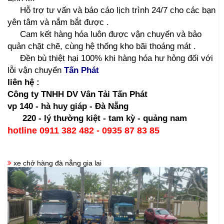
Hỗ trợ tư vấn và báo cáo lịch trình 24/7 cho các bạn
yên tâm và nắm bắt được .
Cam kết hàng hóa luôn được vận chuyển và bảo
quản chặt chẽ, cùng hệ thống kho bãi thoáng mát .
Đền bù thiệt hại 100% khi hàng hóa hư hỏng đối với
lỗi vận chuyển
Tấn Phát
liên hệ :
Công ty TNHH DV Vân Tải Tấn Phát
vp 140 - hà huy giáp - Đà Nẵng
220 - lý thường kiệt - tam kỳ - quảng nam
hotline 0911 382 482 - 0935 87 83 85
xe chở hàng đà nẵng gia lai