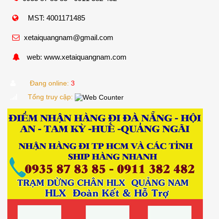
MST: 4001171485
xetaiquangnam@gmail.com
web: www.xetaiquangnam.com
Đang online:
3
Tổng truy cập: